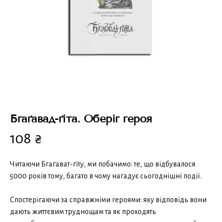
Бгаґавад-ґіта. Оберіг героя
108
₴
Читаючи Бгаґават-ґіту, ми побачимо: те, що відбувалося
5000 років тому, багато в чому нагадує сьогоднішні події.
Спостерігаючи за справжніми героями: яку відповідь вони
дають життєвим труднощам та як проходять