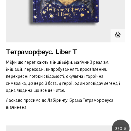
Тетраморфеус. Liber T
Міфи що перетікають в інші міфи, магічний реалізм,
ініціації, переходи, випробування та просвітлення,
перехресні потоки свідомості, окультна і тароїчна
символіка, 40 версій бога, 4 герої, один оповідач легенд і
одна людина що все це читає.
Ласкаво просимо до Лабіринту. Брама Тетраморфеуса
відчинена.
230
₴