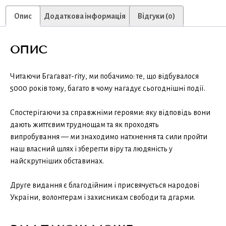
Опис
Додаткова інформація
Відгуки (0)
ОПИС
Читаючи Бгаґават-ґіту, ми побачимо: те, що відбувалося
5000 років тому, багато в чому нагадує сьогоднішні події.
Спостерігаючи за справжніми героями: яку відповідь вони
дають життєвим труднощам та як проходять
випробування — ми знаходимо натхнення та сили пройти
наш власний шлях і зберегти віру та людяність у
найскрутніших обставинах.
Друге видання є благодійним і присвячується народові
України, волонтерам і захисникам свободи та дгарми.