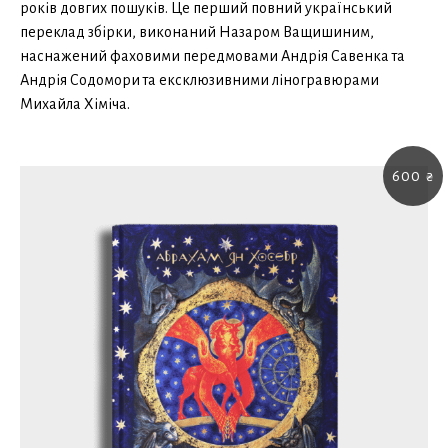
років довгих пошуків. Це перший повний український
переклад збірки, виконаний Назаром Ващишиним,
наснажений фаховими передмовами Андрія Савенка та
Андрія Содомори та ексклюзивними ліногравюрами
Михайла Хіміча.
600
₴