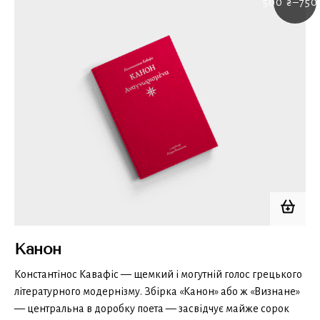
500
₴
–
75
Pric
rang
500 
thro
750 
Канон
Константінос Кавафіс — щемкий і могутній голос грецького
літературного модернізму. Збірка «Канон» або ж «Визнане»
— центральна в доробку поета — засвідчує майже сорок