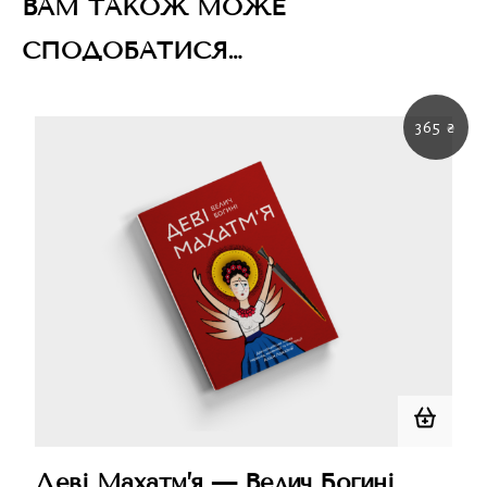
ВАМ ТАКОЖ МОЖЕ
СПОДОБАТИСЯ…
365
₴
Деві Махатм’я — Велич Богині