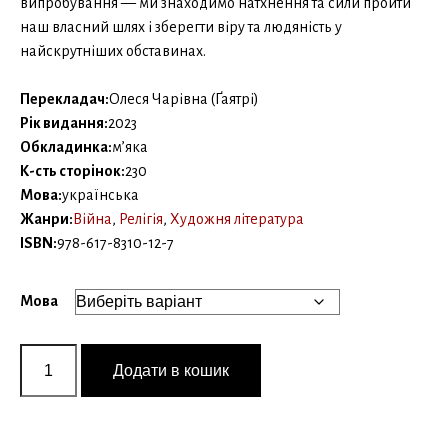
випробування — ми знаходимо натхнення та сили пройти
наш власний шлях і зберегти віру та людяність у
найскрутніших обставинах.
Перекладач:
Олеся Чарівна (Ґаятрі)
Рік видання:
2023
Обкладинка:
м’яка
К-сть сторінок:
230
Мова:
українська
Жанри:
Війна
,
Релігія
,
Художня література
ISBN:
978-617-8310-12-7
Мова
Бгаґавад-
ґіта.
Додати в кошик
Оберіг
героя
кількість