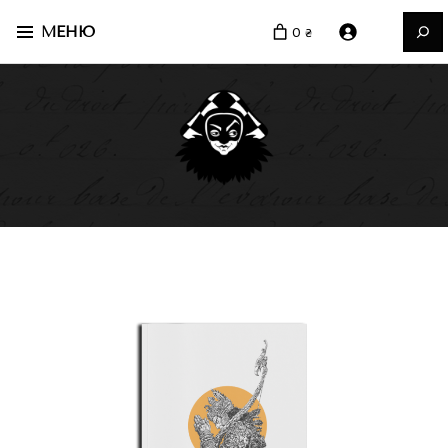
Пошук
МЕНЮ
0 ₴
ваше чорне видавництво
Видавництво Руслана
Халікова