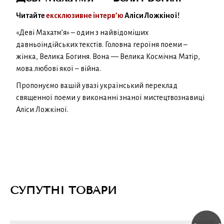
Читайте
ексклюзивне інтерв’ю
Аліси Ложкіної!
«Деві Махатм’я» – один з найвідоміших
давньоіндійських текстів. Головна героїня поеми –
жінка, Велика Богиня. Вона — Велика Космічна Матір,
мова любові якої – війна.
Пропонуємо вашій увазі український переклад
священної поеми у виконанні знаної мистецтвознавиці
Аліси Ложкіної.
СУПУТНІ ТОВАРИ