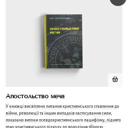
Апостольство меча
У книжці висвітлено питання християнського ставлення до
війни, революції та інших випадків застосування сили,
показано витоки псевдохристиянського пацифізму, піднято
тему християнського підходу до володіння зброєю.