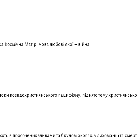
а Космічна Матір, мова любові якої – війна.
итоки псевдохристиянського пацифізму, піднято тему християнсько
піхоті, в просочених зливами та брудом окопах, у лихоманці та смерт