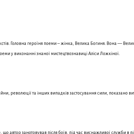
стів. Головна героїня поеми – жінка, Велика Богиня. Вона — Велик
еми у виконанні знаної мистецтвознавиці Аліси Ложкіної.
ійни, революції та інших випадків застосування сили, показано в
Те, що автор занотовував після боїв, під час виснажливої служби в 