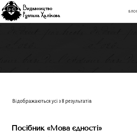
Видавництво
БЛО
Руслана Халікова
ваше чорне видавництво
Видавництво Руслана Ха
Sorted
Відображаються усі з 8 результатів
by
latest
Посібник «Мова єдності»