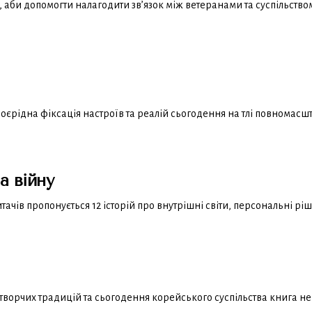
би допомогти налагодити зв’язок між ветеранами та суспільством,
ідна фіксація настроїв та реалій сьогодення на тлі повномасштаб
а війну
ачів пропонується 12 історій про внутрішні світи, персональні рішен
отворчих традицій та сьогодення корейського суспільства книга н