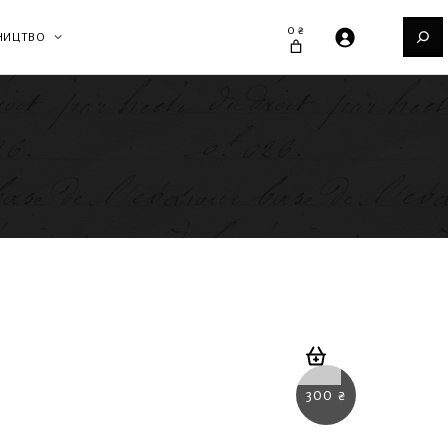
Пошук
0 ₴
НИЦТВО
300
₴