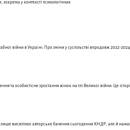
 зокрема у контексті психологічних
ної війни в Україні. Про зміни у суспільстві впродовж 2022-2024 
ня та особистісне зростання жінок на тлі Великої війни. Це історії
е лише висвітлює авторське бачення сьогодення КНДР, але й намага