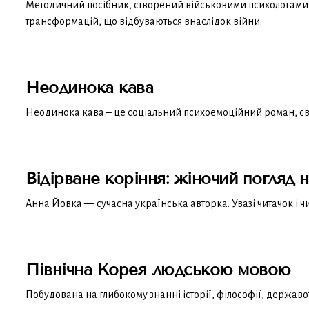
Методичний посібник, створений військовими психологами, а
трансформацій, що відбуваються внаслідок війни.
Неодинока кава
Неодинока кава – це соціальний психоемоційний роман, своєр
Відірване коріння: жіночий погляд н
Анна Йовка — сучасна українська авторка. Увазі читачок і чит
Північна Корея людською мовою
Побудована на глибокому знанні історії, філософії, держав