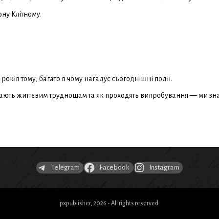
ну Клітному.
років тому, багато в чому нагадує сьогоднішні події.
дають життєвим труднощам та як проходять випробування — ми зна
Telegram
Facebook
Instagram
pxpublisher, 2026 - All rights reserved.