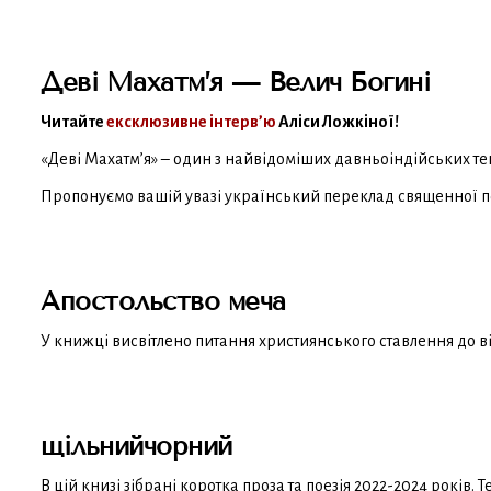
Деві Махатм’я — Велич Богині
Читайте
ексклюзивне інтерв’ю
Аліси Ложкіної!
«Деві Махатм’я» – один з найвідоміших давньоіндійських тек
Пропонуємо вашій увазі український переклад священної по
Апостольство меча
У книжці висвітлено питання християнського ставлення до в
щільнийчорний
В цій книзі зібрані коротка проза та поезія 2022-2024 років. 