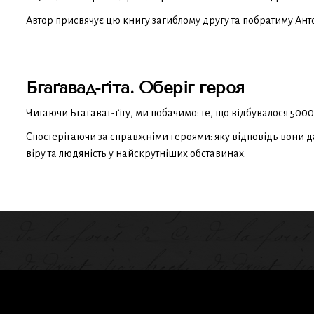
Автор присвячує цю книгу загиблому другу та побратиму Анто
Бгаґавад-ґіта. Оберіг героя
Читаючи Бгаґават-ґіту, ми побачимо: те, що відбувалося 5000 
Спостерігаючи за справжніми героями: яку відповідь вони 
віру та людяність у найскрутніших обставинах.