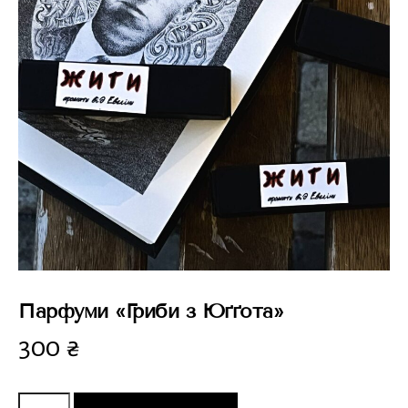
Парфуми «Гриби з Юґґота»
300
₴
Парфуми