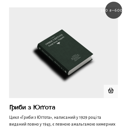
360
₴
–
600
₴
Price
range:
360 ₴
throu
600 ₴
Гриби з Юґґота
Цикл «Гриби з Юґґота», написаний у 1929 році та
виданий повно у 1943, є певною амальгамою химерних