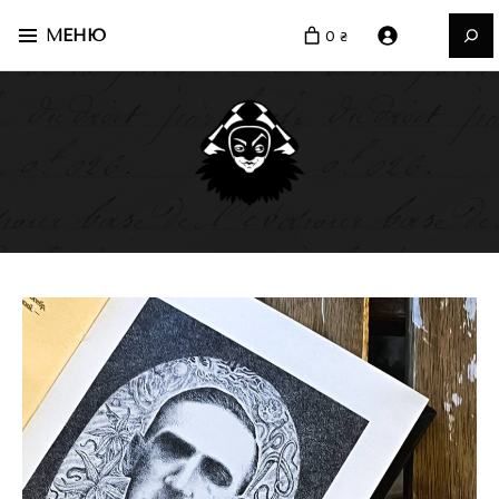
Пошук
МЕНЮ
0 ₴
ваше чорне видавництво
Видавництво Руслана
Халікова