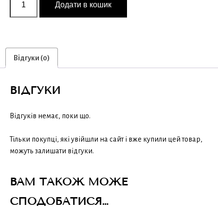
«Гриби
Додати в кошик
з
Юґґота»
кількість
Відгуки (0)
ВІДГУКИ
Відгуків немає, поки що.
Тільки покупці, які увійшли на сайт і вже купили цей товар,
можуть залишати відгуки.
ВАМ ТАКОЖ МОЖЕ
СПОДОБАТИСЯ…