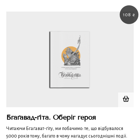
108
₴
Бгаґавад-ґіта. Оберіг героя
Читаючи Бгаґават-ґіту, ми побачимо: те, що відбувалося
5000 років тому, багато в чому нагадує сьогоднішні події.