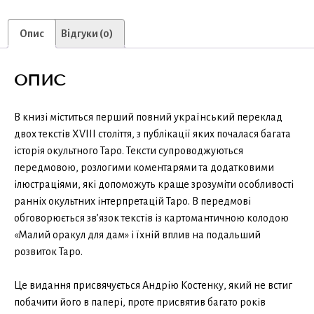
Опис
Відгуки (0)
ОПИС
В книзі міститься перший повний український переклад
двох текстів XVIII століття, з публікації яких почалася багата
історія окультного Таро. Тексти супроводжуються
передмовою, розлогими коментарями та додатковими
ілюстраціями, які допоможуть краще зрозуміти особливості
ранніх окультних інтерпретацій Таро. В передмові
обговорюється зв’язок текстів із картомантичною колодою
«Малий оракул для дам» і їхній вплив на подальший
розвиток Таро.
Це видання присвячується Андрію Костенку, який не встиг
побачити його в папері, проте присвятив багато років