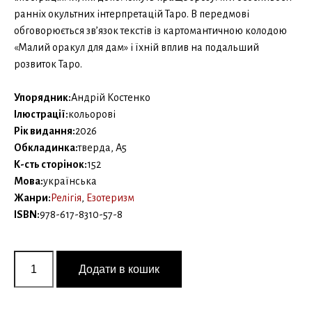
ранніх окультних інтерпретацій Таро. В передмові
обговорюється зв’язок текстів із картомантичною колодою
«Малий оракул для дам» і їхній вплив на подальший
розвиток Таро.
Упорядник:
Андрій Костенко
Ілюстрації:
кольорові
Рік видання:
2026
Обкладинка:
тверда, А5
К-сть сторінок:
152
Мова:
українська
Жанри:
Релігія
,
Езотеризм
ISBN:
978-617-8310-57-8
Початок
окультного
Додати в кошик
таро
кількість