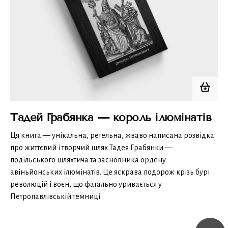
Тадей Грабянка — король ілюмінатів
Ця книга — унікальна, ретельна, жваво написана розвідка
про життєвий і творчий шлях Тадея Грабянки —
подільського шляхтича та засновника ордену
авіньйонських ілюмінатів. Це яскрава подорож крізь бурі
революцій і воєн, що фатально уривається у
Петропавлівській темниці.