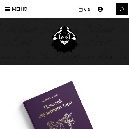
Пошук
МЕНЮ
0 ₴
ваше чорне видавництво
Видавництво Руслана
Халікова