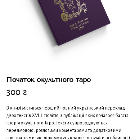
Початок окультного таро
300
₴
В книзі міститься перший повний український переклад
двох текстів XVIII століття, з публікації яких почалася багата
історія окультного Таро. Тексти супроводжуються
передмовою, розлогими коментарями та додатковими
ілюстраціями, які допоможуть краще зрозуміти особливості